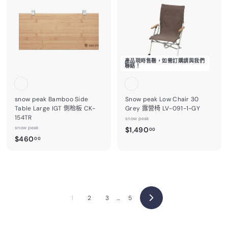
0
2
0
0
0
.
0
0
產品現時售罄，如需訂購請與我們
聯絡！
snow peak Bamboo Side
Snow peak Low Chair 30
Table Large IGT 側枱板 CK-
Grey 露營椅 LV-091-1-GY
154TR
snow peak
snow peak
$
$1,490
00
$
$460
1
00
4
,
6
4
0
9
.
0
0
.
1
2
3
…
5
0
0
0