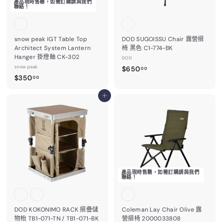
產品現時售罄，如需訂購請與我們
聯絡！
snow peak IGT Table Top
DOD SUGOISSU Chair 露營摺
Architect System Lantern
椅 黑色 C1-774-BK
Hanger 掛燈軸 CK-302
DOD
snow peak
$
$650
00
$
$350
6
00
3
5
5
加入購物車
0
0
.
.
0
0
0
0
產品現時售罄，如需訂購請與我們
聯絡！
DOD KOKONIMO RACK 摺疊儲
Coleman Lay Chair Olive 露
物枱 TB1-071-TN / TB1-071-BK
營摺椅 2000033808