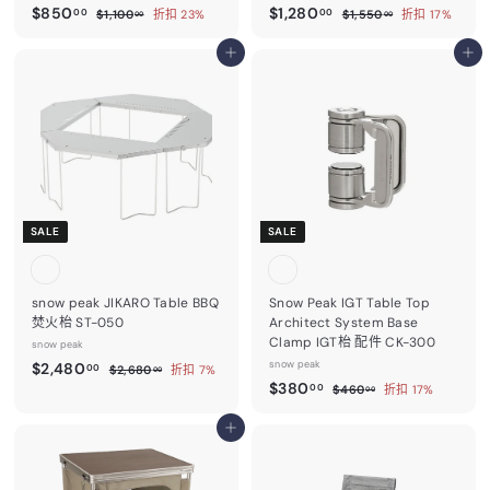
售
$
售
$
$850
$1,280
$
$
00
00
$1,100
折扣 23%
$1,550
折扣 17%
00
00
價
價
1
1
8
1
,
,
5
加入購物車
,
加入購物車
1
5
0
2
0
5
0
0
.
8
.
.
0
0
0
0
0
.
0
0
0
0
SALE
SALE
snow peak JIKARO Table BBQ
Snow Peak IGT Table Top
焚火枱 ST-050
Architect System Base
Clamp IGT枱 配件 CK-300
snow peak
售
$
snow peak
$2,480
$
00
$2,680
折扣 7%
00
價
售
$
2
$380
2
$
00
$460
折扣 17%
00
,
價
4
3
,
6
6
加入購物車
8
4
8
0
0
0
8
.
.
0
.
0