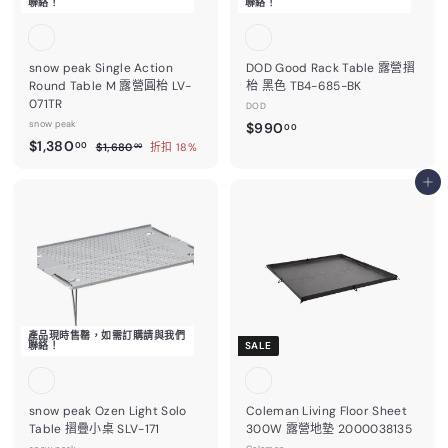
聯絡！
聯絡！
snow peak Single Action
DOD Good Rack Table 露營摺
Round Table M 露營圓枱 LV-
枱 黑色 TB4-685-BK
071TR
DOD
snow peak
$
$990
00
售
$
$1,380
$
9
00
$1,680
折扣 18%
00
價
1
1
9
,
,
加入購物車
0
6
3
.
8
0
8
0
.
0
0
0
.
0
0
0
產品現時售罄，如需訂購請與我們
聯絡！
SALE
snow peak Ozen Light Solo
Coleman Living Floor Sheet
Table 摺疊小桌 SLV-171
300W 露營地墊 2000038135