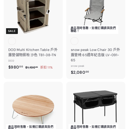
0
0
0
.
0
0
0
0
產品現時售罄，如需訂購請與我們
SALE
聯絡！
DOD Multi Kitchen Table 戶外
snow peak Low Chair 30 戶外
露營儲物摺枱 沙色 TB1-38-TN
露營椅 65週年紀念版 LV-091-
65
DOD
售
$
snow peak
$980
$
00
$1,100
折扣 11%
00
價
$
1
$2,080
9
00
,
2
8
1
,
0
0
0
0
.
.
8
0
0
0
0
0
.
0
0
產品現時售罄，如需訂購請與我們
產品現時售罄，如需訂購請與我們