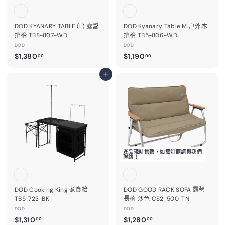
DOD KYANARY TABLE (L) 露營
DOD Kyanary Table M 户外木
摺枱 TB8-807-WD
摺枱 TB5-806-WD
DOD
DOD
$
$
$1,380
$1,190
00
00
1
1
,
加入購物車
,
3
1
8
9
0
0
.
.
0
0
0
0
產品現時售罄，如需訂購請與我們
聯絡！
DOD Cooking King 煮食枱
DOD GOOD RACK SOFA 露營
TB5-723-BK
長椅 沙色 CS2-500-TN
DOD
DOD
$
$
$1,310
$1,280
00
00