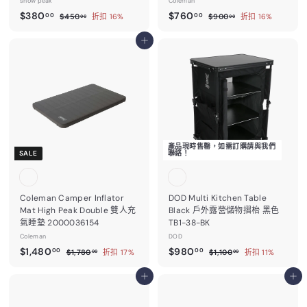
snow peak
Coleman
售
$
售
$
$380
$760
$
$
00
00
$450
折扣 16%
$900
折扣 16%
00
00
價
價
4
9
3
7
5
0
8
加入購物車
6
0
0
0
0
.
.
0
0
.
.
0
0
0
0
0
0
產品現時售罄，如需訂購請與我們
SALE
聯絡！
Coleman Camper Inflator
DOD Multi Kitchen Table
Mat High Peak Double 雙人充
Black 戶外露營儲物摺枱 黑色
氣睡墊 2000036154
TB1-38-BK
Coleman
DOD
售
$
售
$
$1,480
$980
$
$
00
00
$1,780
折扣 17%
$1,100
折扣 11%
00
00
價
價
1
1
1
9
,
,
,
加入購物車
8
加入購物車
7
1
4
0
8
0
0
0