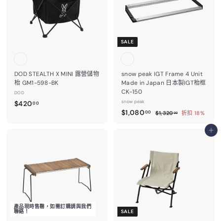
.
0
0
0
0
SALE
DOD STEALTH X MINI 露營儲物
snow peak IGT Frame 4 Unit
枱 GM1-598-BK
Made in Japan 日本製IGT枱框
CK-150
DOD
$
snow peak
$420
00
售
$
$1,080
4
$
00
$1,320
折扣 18%
00
價
1
1
2
,
,
加入購物車
0
3
0
.
2
0
8
0
.
0
0
0
.
0
0
0
產品現時售罄，如需訂購請與我們
聯絡！
SALE