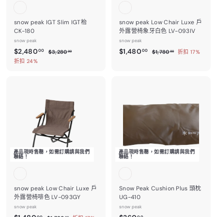
snow peak IGT Slim IGT枱
snow peak Low Chair Luxe 戶
CK-180
外露營椅象牙白色 LV-093IV
snow peak
snow peak
售
$
售
$
$2,480
$1,480
$
$
00
00
$3,280
$1,780
折扣 17%
00
00
價
價
3
1
2
1
折扣 24%
,
,
,
,
2
7
4
4
8
8
0
0
8
8
.
.
0
0
0
0
.
.
0
0
0
0
0
0
產品現時售罄，如需訂購請與我們
產品現時售罄，如需訂購請與我們
聯絡！
聯絡！
snow peak Low Chair Luxe 戶
Snow Peak Cushion Plus 頭枕
外露營椅啡色 LV-093GY
UG-410
snow peak
snow peak
售
$
$