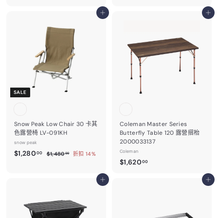
1
1
,
加入購物車
,
加入購物車
3
2
1
8
0
0
.
.
0
0
0
0
SALE
Snow Peak Low Chair 30 卡其
Coleman Master Series
色露營椅 LV-091KH
Butterfly Table 120 露營摺枱
2000033137
snow peak
售
$
Coleman
$1,280
$
00
$1,480
折扣 14%
00
價
$
1
$1,620
1
00
,
1
,
4
加入購物車
,
加入購物車
2
8
6
0
8
.
2
0
0
0
.
0