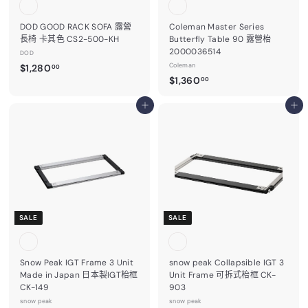
DOD GOOD RACK SOFA 露營
Coleman Master Series
長椅 卡其色 CS2-500-KH
Butterfly Table 90 露營枱
2000036514
DOD
$
Coleman
$1,280
00
$
$1,360
1
00
1
,
加入購物車
,
加入購物車
2
3
8
6
0
0
.
.
0
0
0
0
SALE
SALE
Snow Peak IGT Frame 3 Unit
snow peak Collapsible IGT 3
Made in Japan 日本製IGT枱框
Unit Frame 可拆式枱框 CK-
CK-149
903
snow peak
snow peak