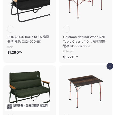
0
0
DOD GOOD RACK SOFA 露營
Coleman Natural Wood Roll
長椅 黑色 CS2-500-BK
Table Classic 110 天然木製露
營枱 2000026802
DOD
$
Coleman
$1,280
00
$
$1,220
1
00
1
,
,
加入購物車
2
2
8
2
0
0
.
.
0
0
0
0
產品現時售罄，如需訂購請與我們
聯絡！