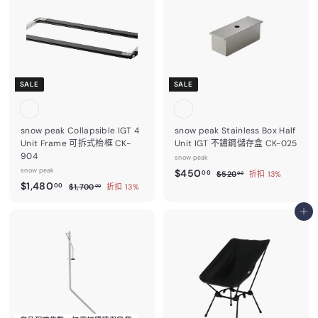
8
.
.
.
0
0
0
0
.
0
0
0
0
0
SALE
SALE
snow peak Collapsible IGT 4
snow peak Stainless Box Half
Unit Frame 可拆式枱框 CK-
Unit IGT 不鏽鋼儲存盒 CK-025
904
snow peak
snow peak
售
$
$450
$
00
$520
折扣 13%
00
售
$
價
$1,480
5
$
4
00
$1,700
折扣 13%
00
2
價
1
1
5
0
,
,
加入購物車
0
.
7
4
0
.
0
0
0
8
0
.
0
0
0
.
0
0
0