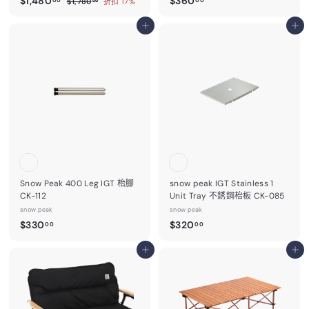
$1,480
$360
$
00
00
$1,780
折扣 17%
00
價
1
1
3
,
,
加入購物車
6
加入購物車
7
4
0
8
0
8
.
.
0
0
0
.
0
0
0
0
Snow Peak 400 Leg IGT 枱腳
snow peak IGT Stainless 1
CK-112
Unit Tray 不銹鋼枱板 CK-085
snow peak
snow peak
$
$
$330
$320
00
00
3
3
3
加入購物車
2
加入購物車
0
0
.
.
0
0