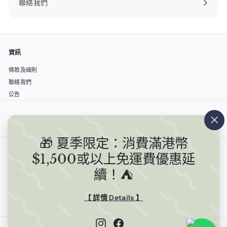
聯絡我們
資訊
條款及細則
聯絡我們
公告
Instagram
Facebook
""
🎁 夏季限定：消費滿港幣
$1,500或以上免運費優惠延
繁體中文
續！⛺️
香港特別行政區 (HKD $)
【 詳情 Details 】
Instagram
Facebook