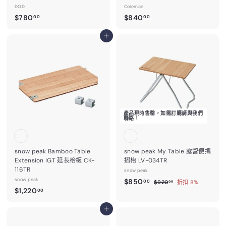
DOD
Coleman
$
$
$780
$840
00
00
7
8
8
加入購物車
4
0
0
.
.
0
0
0
0
產品現時售罄，如需訂購請與我們
聯絡！
snow peak Bamboo Table
snow peak My Table 露營便攜
Extension IGT 延長枱板 CK-
摺枱 LV-034TR
116TR
snow peak
snow peak
售
$
$850
$
00
$920
折扣 8%
00
$
價
$1,220
9
8
00
2
1
5
0
,
加入購物車
0
.
2
0
.