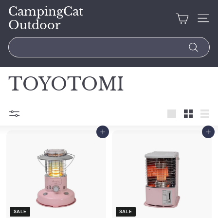
CampingCat
Outdoor
Search
TOYOTOMI
加入購物車
加入購物車
SALE
SALE