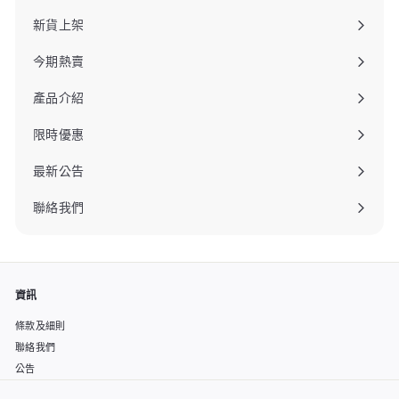
新貨上架
今期熱賣
產品介紹
限時優惠
最新公告
聯絡我們
資訊
條款及細則
聯絡我們
公告