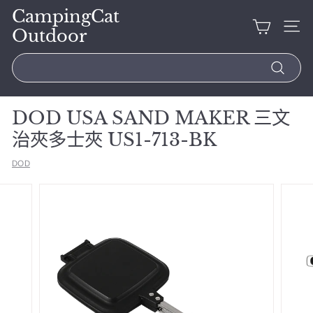
CampingCat
Outdoor
Search
DOD USA SAND MAKER 三文
治夾多士夾 US1-713-BK
DOD