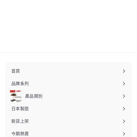
DOD USA SAND MAKER
三文治夾多士夾 US1-713-
BK
DOD
$
$300
00
3
0
0
.
0
0
首頁
品牌系列
產品類別
日本製造
新貨上架
今期熱賣