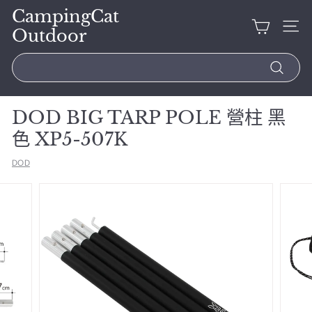
CampingCat
Outdoor
Search
DOD BIG TARP POLE 營柱 黑
色 XP5-507K
DOD