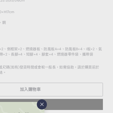
5.5/35/56cm
×H17cm
、鋼
×2、側框架×2、燃燒器板、防風板A×4、防風板B×4、I板×2、氣
拉帶×2、長腳×4、短腳×4、腳套×4、燃燒器零件袋、攜帶袋
色或尺碼(如有)發貨時間或會較一般長，如需協助，請於購買前於
聯絡。
加入購物車
""