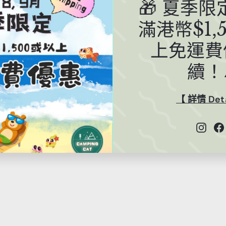
🎁 夏季
滿港幣$1,
上免運費
 DOD DAIKICHI TABLE 露營煮食枱 TB6-107-BK？
續！
p 到+852 5503 4664 即時與我們聯絡。
【 詳情 Deta
Insta