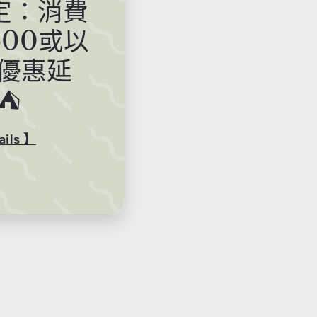
限定：消費
更多付款選項
500或以
優惠延
請
⛺️
ils 】
gram
Facebook