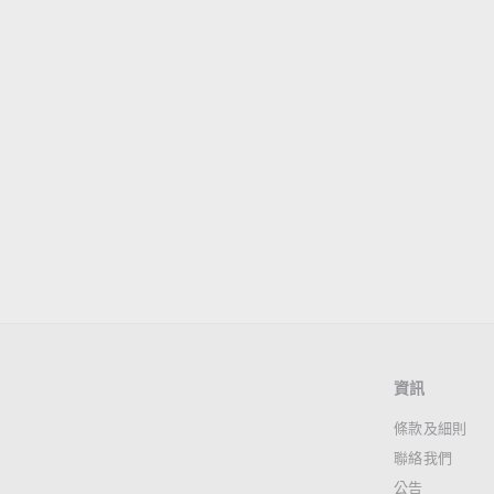
DOD DAIKICHI TABLE
露營煮食枱 TB6-107-
BK
DOD
$
$1,980
00
1
,
9
8
0
.
資訊
0
0
條款及細則
聯絡我們
公告