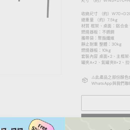
尺寸 （約）W145×D70×H2
收納尺寸 （約）W70×D20
總重量 （約）7.5kg
材質 框架、桌面：鋁合金
燃燒器板：不銹鋼
攜帶袋：聚酯纖維
靜止耐重 整體：30kg
燃燒器板：10kg
套裝內容 桌面×2、主框架
罐夾A×2、氣罐夾B×2、
⚠️此產品之部份顏
WhatsApp與我們