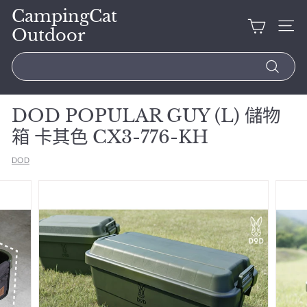
CampingCat
Outdoor
Search
DOD POPULAR GUY (L) 儲物
箱 卡其色 CX3-776-KH
DOD