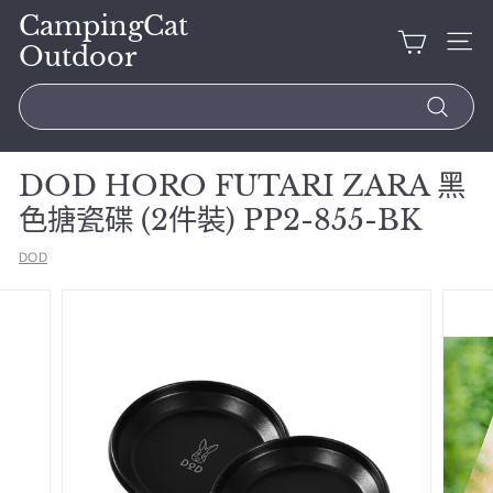
CampingCat
Outdoor
Search
DOD HORO FUTARI ZARA 黑
色搪瓷碟 (2件裝) PP2-855-BK
DOD