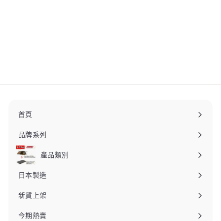
DOD HORO FUTARI ZARA
黑色搪瓷碟 (2件裝) PP2-
855-BK
DOD
$
$320
00
3
2
0
.
0
0
首頁
品牌系列
產品類別
日本製造
新貨上架
今期熱賣