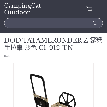
CampingCat
Outdoor
Search
DOD TATAMERUNDER Z 露營
手拉車 沙色 C1-912-TN
DOD