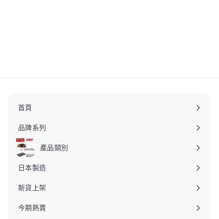
DOD TATAMERUNDER Z
露營手拉車 沙色 C1-912-
TN
DOD
$
$1,020
00
1
,
0
2
0
.
首頁
0
0
品牌系列
產品類別
日本製造
新貨上架
今期熱賣