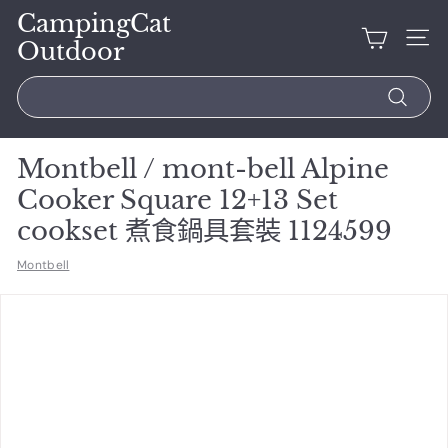
CampingCat
Outdoor
Search
Montbell / mont-bell Alpine
Cooker Square 12+13 Set
cookset 煮食鍋具套裝 1124599
Montbell