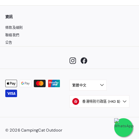
資訊
條款及細則
聯絡我們
公告
Instagram
Facebook
""
🎁 夏季限定：消費滿港幣
$1,500或以上免運費優惠延
繁體中文
續！⛺️
香港特別行政區 (HKD $)
【 詳情 Details 】
Instagram
Facebook
© 2026 CampingCat Outdoor