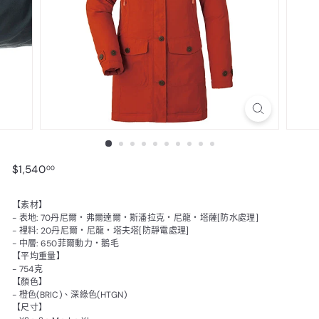
$1,540.00
$1,540
00
【素材】
- 表地: 70丹尼爾・弗爾達爾・斯潘拉克・尼龍・塔薩[防水處理]
- 裡料: 20丹尼爾・尼龍・塔夫塔[防靜電處理]
- 中層: 650菲爾動力・鵝毛
【平均重量】
- 754克
【顏色】
- 橙色(BRIC)、深綠色(HTGN)
【尺寸】