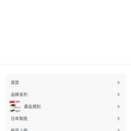
+3
Montbell /mont-bell
Husky Coat Women's 女
裝羽絨外套 1101569
Montbell
$
$1,540
00
1
,
5
4
0
.
首頁
0
0
品牌系列
產品類別
日本製造
新貨上架