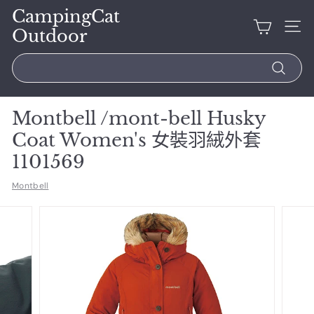
CampingCat
Outdoor
Search
Montbell /mont-bell Husky
Coat Women's 女裝羽絨外套
1101569
Montbell