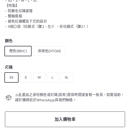
- XS、S、M、L、XL
【特點】
- 防鵝毛拉鍊處理
- 雙軸風帽
- 避免拉鍊觸及下巴的設計
- 5個口袋（拉鍊式〈腰2、左1〉，非拉鍊式〈腰2〉）
顏色
橙色(BRIC)
深綠色(HTGN)
尺碼
XS
S
M
L
XL
⚠️此產品之部份顏色或尺碼(如有)發貨時間或會較一般長，如需協助，
請於購買前於WhatsApp與我們聯絡。
加入購物車