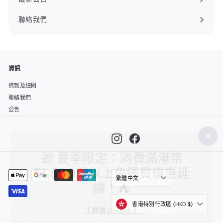
聯絡我們
資訊
條款及細則
聯絡我們
公告
Instagram
Facebook
""
🎁 夏季限定：消費滿港幣
$1,500或以上免運費優惠延
繁體中文
續！⛺️
香港特別行政區 (HKD $)
【 詳情 Details 】