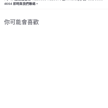
4664 即時與我們聯絡。
你可能會喜歡
Montbell / mont-bell
Stellaridge Tent 4 &
Rain Fly 4人登山露營帳
1122656 / 1122651
Montbell
$
$4,360
00