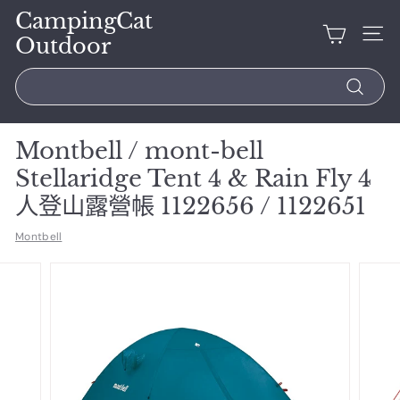
CampingCat
Outdoor
Search
Montbell / mont-bell
Stellaridge Tent 4 & Rain Fly 4
人登山露營帳 1122656 / 1122651
Montbell