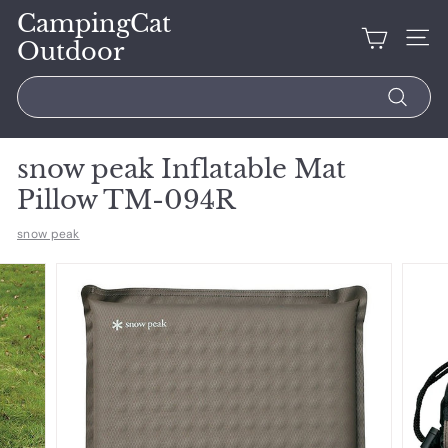
CampingCat
Outdoor
Search
snow peak Inflatable Mat
Pillow TM-094R
snow peak