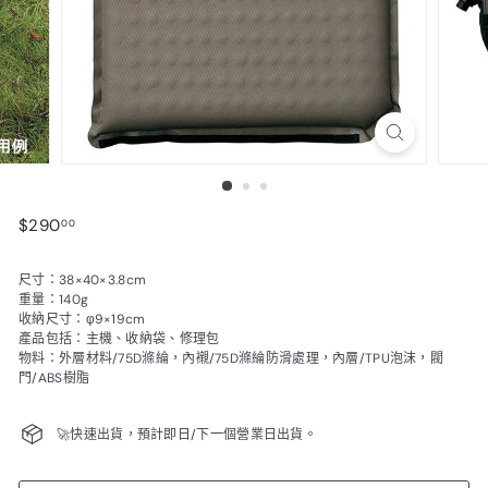
$290.00
$290
00
尺寸：38×40×3.8cm
重量：140g
收納尺寸：φ9×19cm
產品包括：主機、收納袋、修理包
物料：外層材料/75D滌綸，內襯/75D滌綸防滑處理，內層/TPU泡沫，閥
門/ABS樹脂
🚀快速出貨，預計即日/下一個營業日出貨。