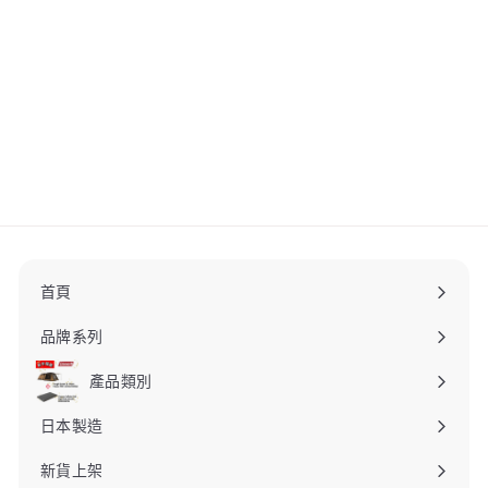
snow peak Inflatable
Mat Pillow TM-094R
snow peak
$
$290
00
2
9
0
.
0
0
首頁
品牌系列
產品類別
日本製造
新貨上架