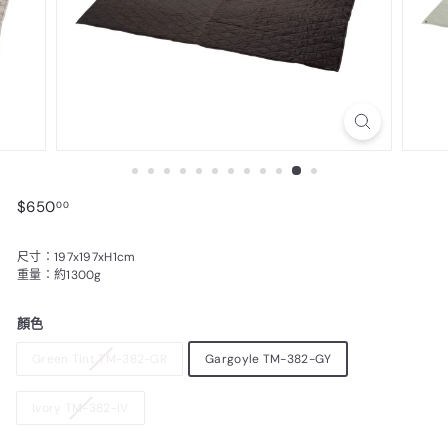
$650.00
$650
00
尺寸：197x197xH1cm
重量：約1300g
顏色
Green Tint TM-382-GR
Gargoyle TM-382-GY
Ivory TM-382-IV