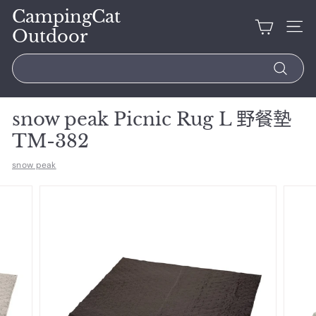
CampingCat
Outdoor
Search
snow peak Picnic Rug L 野餐墊
TM-382
snow peak