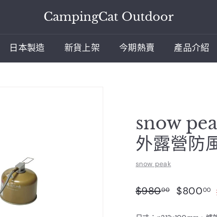
CampingCat Outdoor
日本製造
新貨上架
今期熱賣
產品介紹
snow pea
外露營防風
snow peak
售
$980.00
$980
$800
00
00
價