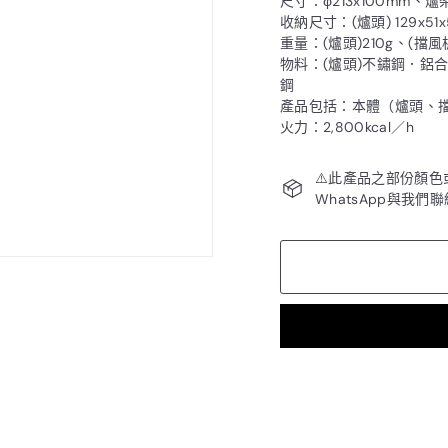
尺寸：φ213x100mm、爐
收納尺寸：(爐頭) 129x51x
重量：(爐頭)210g、(擋風板
物料：(爐頭)不鏽鋼．鋁合
鋼
產品包括：本體（爐頭、
火力：2,800kcal／h
⚠️此產品之部份顏
WhatsApp與我們
🎁 夏季