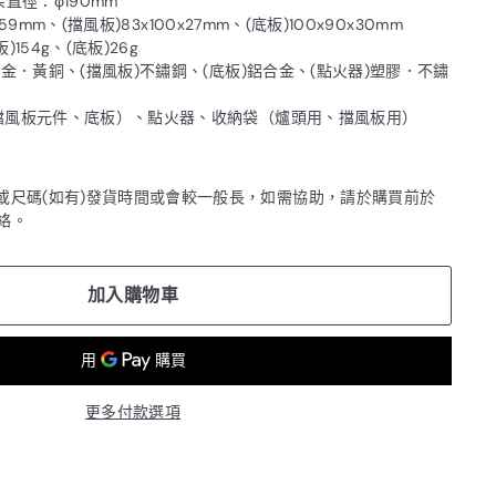
架直徑：φ190mm
59mm、(擋風板)83x100x27mm、(底板)100x90x30mm
)154g、(底板)26g
金．黃銅、(擋風板)不鏽鋼、(底板)鋁合金、(點火器)塑膠．不鏽
擋風板元件、底板）、點火器、收納袋（爐頭用、擋風板用）
色或尺碼(如有)發貨時間或會較一般長，如需協助，請於購買前於
聯絡。
加入購物車
更多付款選項
""
限定：消費