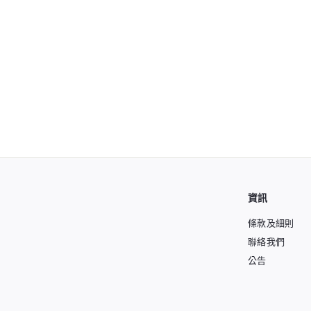
snow peak Yaen Stove
Nagy 戶外露營防風爐
GS-360
snow peak
售
$
$800
00
$
$980
00
價
9
8
折扣 18%
8
0
0
0
.
0
.
0
0
0
資訊
條款及細則
聯絡我們
公告