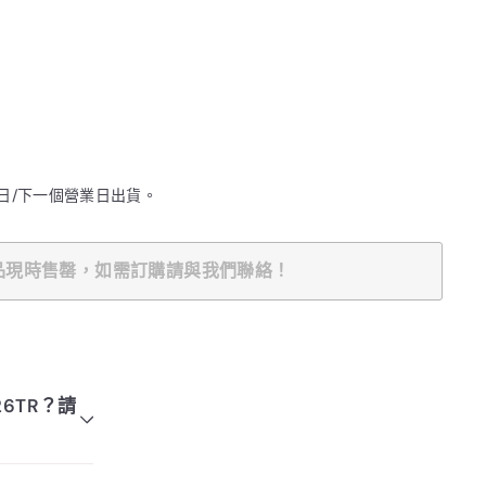
日/下一個營業日出貨。
品現時售罄，如需訂購請與我們聯絡！
""
限定：消費
126TR？請
500或以