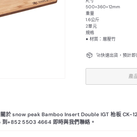
尺寸
500×360×12mm
重量
1.6公斤
2單元
規格
● 材質：層壓竹
🚀快速出貨，預計即
產
🎁 夏季
 snow peak Bamboo Insert Double IGT 枱板 CK-
滿港幣$1,
p 到+852 5503 4664 即時與我們聯絡。