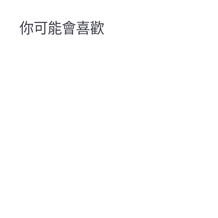
你可能會喜歡
產品現時售罄，如需訂購請與
我們聯絡！
snow peak Bamboo
Insert Double IGT 枱板
CK-126TR
snow peak
$
$450
00