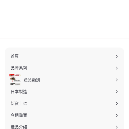
Khaki 雪峰祭2021秋限定
露營燈 FES-441-KH
snow peak
$
$400
00
4
0
0
.
0
0
首頁
品牌系列
產品類別
日本製造
新貨上架
今期熱賣
產品介紹