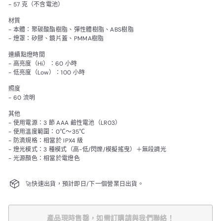
- 57 克（不含電池）
材質
- 本體：聚碳酸酯樹脂、彈性體樹脂、ABS樹脂
- 燈罩：矽膠、鏡片蓋、PMMA樹脂
連續點燈時間
- 高亮度（Hi）：60 小時
- 低亮度（Low）：100 小時
照度
- 60 流明
其他
- 使用電源：3 節 AAA 鹼性電池（LR03）
- 使用溫度範圍：0℃～35℃
- 防滴規格：相當於 IPX4 級
- 燈光模式：3 種模式（高-低/閃爍/模擬搖曳）＋無段調光
- 光源顏色：相當於電燈色
🚀快速出貨，預計即日/下一個營業日出貨。
產品現時售罄，如需訂購請與我們聯絡！