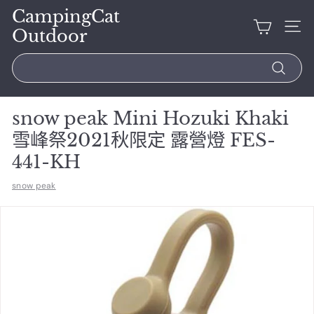
CampingCat
Outdoor
Search
snow peak Mini Hozuki Khaki
雪峰祭2021秋限定 露營燈 FES-
441-KH
snow peak